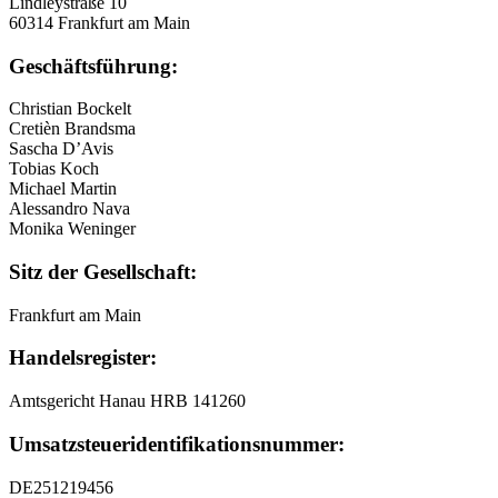
Lindleystraße 10
60314 Frankfurt am Main
Geschäftsführung:
Christian Bockelt
Cretièn Brandsma
Sascha D’Avis
Tobias Koch
Michael Martin
Alessandro Nava
Monika Weninger
Sitz der Gesellschaft:
Frankfurt am Main
Handelsregister:
Amtsgericht Hanau HRB 141260
Umsatzsteuer
­identifikationsnummer:
DE251219456