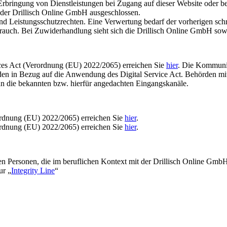
rbringung von Dienstleistungen bei Zugang auf dieser Website oder b
 der Drillisch Online GmbH ausgeschlossen.
 und Leistungsschutzrechten. Eine Verwertung bedarf der vorherigen sch
auch. Bei Zuwiderhandlung sieht sich die Drillisch Online GmbH sowohl 
vices Act (Verordnung (EU) 2022/2065) erreichen Sie
hier
. Die Kommunik
den in Bezug auf die Anwendung des Digital Service Act. Behörden mi
n die bekannten bzw. hierfür angedachten Eingangskanäle.
ordnung (EU) 2022/2065) erreichen Sie
hier
.
ordnung (EU) 2022/2065) erreichen Sie
hier
.
rnen Personen, die im beruflichen Kontext mit der Drillisch Online Gm
ur „
Integrity Line
“