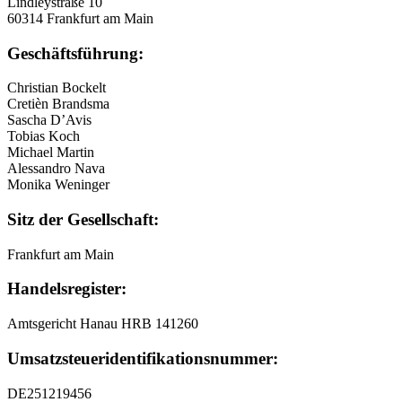
Lindleystraße 10
60314 Frankfurt am Main
Geschäftsführung:
Christian Bockelt
Cretièn Brandsma
Sascha D’Avis
Tobias Koch
Michael Martin
Alessandro Nava
Monika Weninger
Sitz der Gesellschaft:
Frankfurt am Main
Handelsregister:
Amtsgericht Hanau HRB 141260
Umsatzsteuer
­identifikationsnummer:
DE251219456