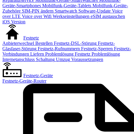
Reparaturservice
Mobilfunk-Geräte-SmartWatches
Mobilfunk-
Geräte-Smartphones
Mobilfunk-Geräte-Tablets
Mobilfunk-Geräte-
Zubehöre
SIM-PIN ändern
Smartwatch
Software-Update
Voice
over LTE
Voice over Wifi
Werkseinstellungen
eSIM austauschen
iOS Version
Festnetz
Anbieterwechsel
Bestellen
Festnetz-DSL-Störung
Festnetz-
Glasfaser-Störung
Festnetz-Rufnummern
Festnetz-Sperren
Festnetz-
Verbindungen
Liefern
Problemlösung Festnetz
Problemlösung
Internetanschluss
Schaltung
Umzug
Voraussetzungen
Festnetz-Geräte
Festnetz-Geräte-Router