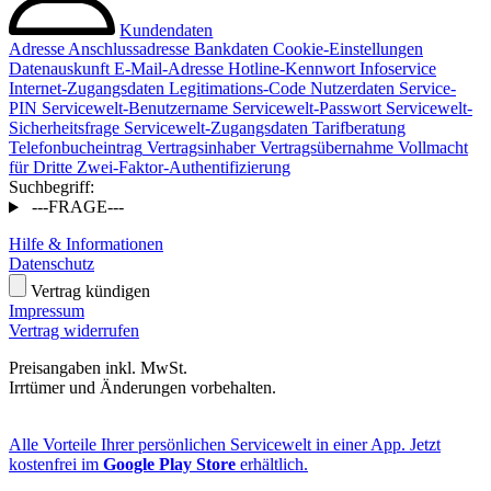
Kundendaten
Adresse
Anschlussadresse
Bankdaten
Cookie-Einstellungen
Datenauskunft
E-Mail-Adresse
Hotline-Kennwort
Infoservice
Internet-Zugangsdaten
Legitimations-Code
Nutzerdaten
Service-
PIN
Servicewelt-Benutzername
Servicewelt-Passwort
Servicewelt-
Sicherheitsfrage
Servicewelt-Zugangsdaten
Tarifberatung
Telefonbucheintrag
Vertragsinhaber
Vertragsübernahme
Vollmacht
für Dritte
Zwei-Faktor-Authentifizierung
Suchbegriff:
---FRAGE---
Hilfe & Informationen
Datenschutz
Vertrag kündigen
Impressum
Vertrag widerrufen
Preisangaben inkl. MwSt.
Irrtümer und Änderungen vorbehalten.
Alle Vorteile Ihrer persönlichen Servicewelt in einer App. Jetzt
kostenfrei im
Google Play Store
erhältlich.