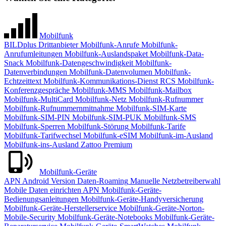
Mobilfunk
BILDplus
Drittanbieter
Mobilfunk-Anrufe
Mobilfunk-
Anrufumleitungen
Mobilfunk-Auslandspaket
Mobilfunk-Data-
Snack
Mobilfunk-Datengeschwindigkeit
Mobilfunk-
Datenverbindungen
Mobilfunk-Datenvolumen
Mobilfunk-
Echtzeittext
Mobilfunk-Kommunikations-Dienst RCS
Mobilfunk-
Konferenzgespräche
Mobilfunk-MMS
Mobilfunk-Mailbox
Mobilfunk-MultiCard
Mobilfunk-Netz
Mobilfunk-Rufnummer
Mobilfunk-Rufnummernmitnahme
Mobilfunk-SIM-Karte
Mobilfunk-SIM-PIN
Mobilfunk-SIM-PUK
Mobilfunk-SMS
Mobilfunk-Sperren
Mobilfunk-Störung
Mobilfunk-Tarife
Mobilfunk-Tarifwechsel
Mobilfunk-eSIM
Mobilfunk-im-Ausland
Mobilfunk-ins-Ausland
Zattoo Premium
Mobilfunk-Geräte
APN
Android Version
Daten-Roaming
Manuelle Netzbetreiberwahl
Mobile Daten einrichten APN
Mobilfunk-Geräte-
Bedienungsanleitungen
Mobilfunk-Geräte-Handyversicherung
Mobilfunk-Geräte-Herstellerservice
Mobilfunk-Geräte-Norton-
Mobile-Security
Mobilfunk-Geräte-Notebooks
Mobilfunk-Geräte-